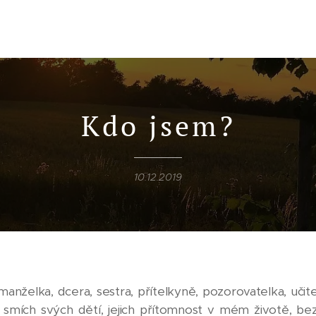
Kdo jsem?
10.12.2019
nželka, dcera, sestra, přítelkyně, pozorovatelka, učite
da smích svých dětí, jejich přítomnost v mém životě, b