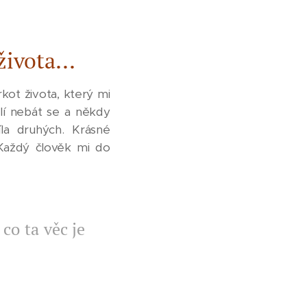
života...
ot života, který mi
ůlí nebát se a někdy
la druhých. Krásné
 Každý člověk mi do
co ta věc je