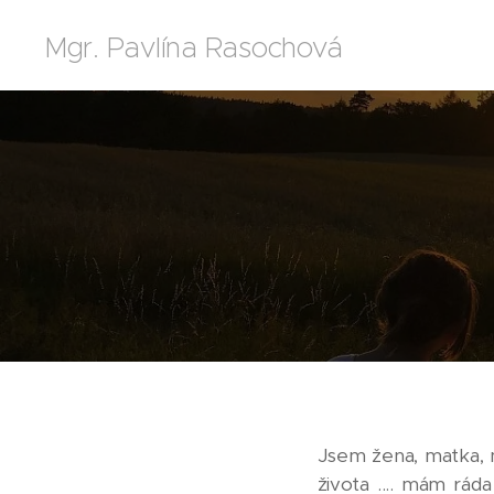
Mgr. Pavlína Rasochová
Jsem žena, matka, ma
života .... mám rá