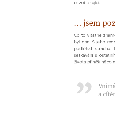
osvobozující.
... jsem poz
Co to vlastně znam
byl dán. S jeho rad
podléhat strachu.
setkávání s ostatn
života přináší něco
Vnímán
a cítě