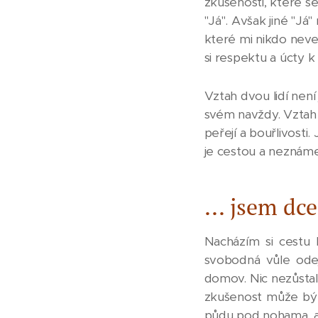
zkušenosti, které s
"Já". Avšak jiné "Já
které mi nikdo neve
si respektu a úcty k
Vztah dvou lidí není
svém navždy. Vztah 
peřejí a bouřlivosti
je cestou a neznáme
... jsem dce
Nacházím si cestu
svobodná vůle odejí
domov. Nic nezůstalo
zkušenost může být
půdu pod nohama, al