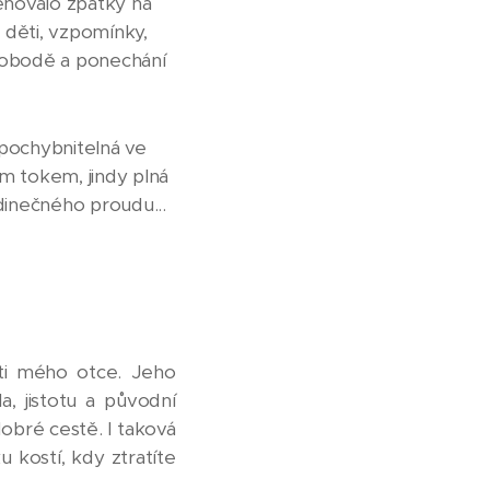
ěňovalo zpátky na
o děti, vzpomínky,
svobodě a ponechání
ezpochybnitelná ve
ým tokem, jindy plná
edinečného proudu...
ti mého otce. Jeho
a, jistotu a původní
dobré cestě. I taková
kostí, kdy ztratíte