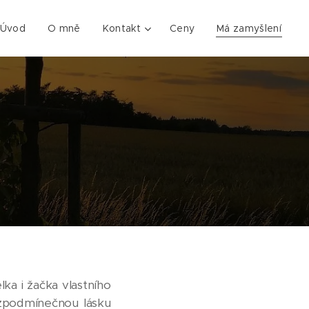
Úvod
O mně
Kontakt
Ceny
Má zamyšlení
lka i žačka vlastního
ezpodmínečnou lásku