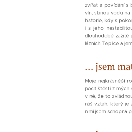
zvířat a povídání 
vln, slanou vodu na
historie, kdy s poko
i s jeho nestabili
dlouhodobě zažité j
lázních Teplice a j
... jsem mat
Moje nejkrásnější r
pocit štěstí z mých 
v ně, že to zvládnou
náš vztah, který je
nimi jsem schopná 