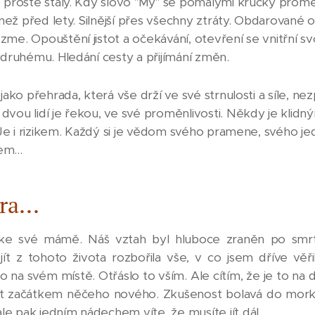
e prostě staly. Kdy slovo "My" se pomalými krůčky prom
" než před lety. Silnější přes všechny ztráty. Obdarované 
zme. Opouštění jistot a očekávání, otevření se vnitřní 
 druhému. Hledání cesty a přijímání změn.
 jako přehrada, která vše drží ve své strnulosti a síle, n
dvou lidí je řekou, ve své proměnlivosti. Někdy je klidn
. Je i rizikem. Každý si je vědom svého pramene, svého j
m...
ra...
 ke své mámě. Náš vztah byl hluboce zraněn po smr
t z tohoto života rozbořila vše, v co jsem dříve věřil
 na svém místě. Otřáslo to vším. Ale cítím, že je to na 
 začátkem něčeho nového. Zkušenost bolavá do morku 
e pak jedním nádechem víte, že musíte jít dál.