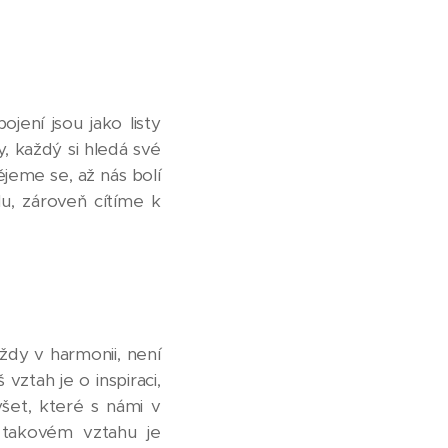
jení jsou jako listy
, každý si hledá své
jeme se, až nás bolí
u, zároveň cítíme k
dy v harmonii, není
ztah je o inspiraci,
yšet, které s námi v
 takovém vztahu je