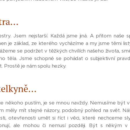
ra...
ry. Jsem nejstarší. Každá jsme jiná. A přitom naše spo
n je základ, ze kterého vycházíme a my jsme těmi listy
kážeme se podržet v těžkých chvílích našeho života, smě
o těla. Jsme schopné se pohádat o subjektivní pravd
t. Prostě je nám spolu hezky.
telkyně...
e někoho pustím, je se mnou navždy. Nemusíme být vž
 měly mít stejné názory, podobný pohled na svět. Náš v
osti, otevřenosti umět si říct i věci, které nechceme sl
zonují, ale mohou či nemusí později. Být s někým v