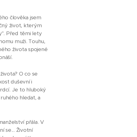
lého člověka jsem
ečný život, kterým
y". Před těmi lety
dnomu muži. Touhu,
 mého života spojené
náší.
ivota? O co se
ost duševní i
srdcí. Je to hluboký
druhého hledat, a
manželství přála. V
í se... Životní