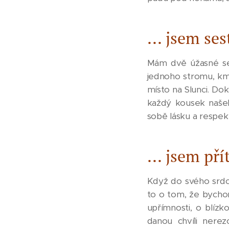
... j
sem sest
Mám dvě úžasné sest
jednoho stromu, kme
místo na Slunci. Do
každý kousek našeh
sobě lásku a respek
... jsem pří
Když do svého srdc
to o tom, že bychom
upřímnosti, o blízk
danou chvíli nere