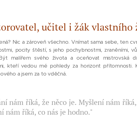
orovatel, učitel i žák vlastního 
ená? Nic a zároveň všechno. Vnímat sama sebe, ten cvrk
ostmi, pocity štěstí, s jeho pochybnostmi, zraněními, v
 Být malířem svého života a oceňovat mistrovská dí
ími, kteří vedou mé pohledy za horizont přítomnosti.
 nového a jsem za to vděčná.
í nám říká, že něco je. Myšlení nám říká, 
ní nám říká, co nás je hodno."