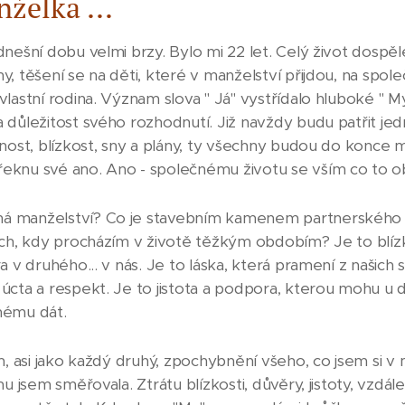
nželka ...
dnešní dobu velmi brzy. Bylo mi 22 let. Celý život dospě
, těšení se na děti, které v manželství přijdou, na spol
lastní rodina. Význam slova " Já" vystřídalo hluboké " M
 důležitost svého rozhodnutí. Již navždy budu patřit je
rnost, blízkost, sny a plány, ty všechny budou do konce
knu své ano. Ano - společnému životu se vším co to ob
 manželství? Co je stavebním kamenem partnerského ž
ích, kdy procházím v životě těžkým obdobím? Je to blízk
a v druhého... v nás. Je to láska, která pramení z našich 
úcta a respekt. Je to jistota a podpora, kterou mohu u 
hému dát.
m, asi jako každý druhý, zpochybnění všeho, co jsem si v 
u jsem směřovala. Ztrátu blízkosti, důvěry, jistoty, vzdálen