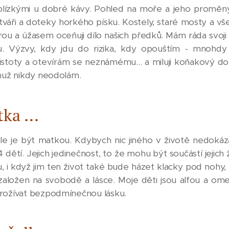
s blízkými u dobré kávy. Pohled na moře a jeho proměny
 tváři a doteky horkého písku. Kostely, staré mosty a vš
rou a úžasem oceňuji dílo našich předků. Mám ráda svoji 
tou. Výzvy, kdy jdu do rizika, kdy opouštím - mnohd
istoty a otevírám se neznámému... a miluji koňakový dort
emuž nikdy neodolám.
ka ...
ole je být matkou. Kdybych nic jiného v životě nedokáz
4 dětí. Jejich jedinečnost, to že mohu být součástí jejich 
, i když jim ten život také bude házet klacky pod nohy, 
 založen na svobodě a lásce. Moje děti jsou alfou a o
prožívat bezpodmínečnou lásku.