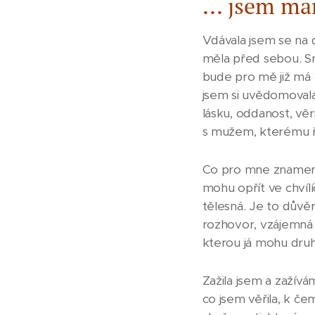
... jsem ma
Vdávala jsem se na 
měla před sebou. Sny
bude pro mě již má v
jsem si uvědomovala
lásku, oddanost, vě
s mužem, kterému ře
Co pro mne znamená
mohu opřít ve chvíl
tělesná. Je to důvěr
rozhovor, vzájemná 
kterou já mohu dru
Zažila jsem a zažívá
co jsem věřila, k čem