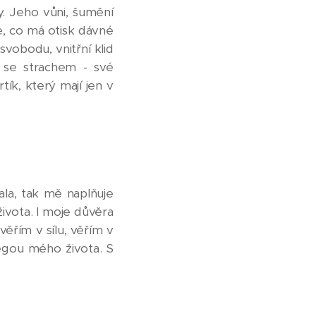
. Jeho vůni, šumění
e, co má otisk dávné
svobodu, vnitřní klid
y se strachem - své
ík, který mají jen v
ala, tak mě naplňuje
života. I moje důvěra
věřím v sílu, věřím v
megou mého života. S